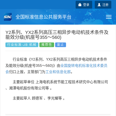
登录
注册
全国标准信息公共服务平台
Togg
navi
国家标准
行业标准
地方标准
Y2系列、YX2系列高压三相异步电动机技术条件及
能效分级(机座号355～560)
团体标准
企业标准
国际标准
行业标准-JB 机械
推荐性
废止
国外标准
技术委员会
行业标准《Y2系列、YX2系列高压三相异步电动机技术条件
及能效分级(机座号355～560)》由
全国旋转电机标准化技术委员
会
归口上报，主管部门为
工业和信息化部
。
主要起草单位
上海电机系统节能工程技术研究中心有限公司
、
湘潭电机股份有限公司等
。
主要起草人
顾德军
、
李光耀等
。