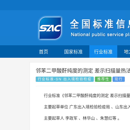
首页
国家标准
行业标准
地
邻苯二甲酸酐纯度的测定 差示扫描量热
行业标准-SN 出入境检验检疫
推荐性
现行
行业标准《邻苯二甲酸酐纯度的测定 差示扫描
主要起草单位
广东出入境检验检疫局
、
山东出
主要起草人
李政军
、
林华山
、
朱慧红等
。