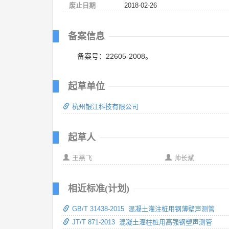
废止日期
2018-02-26
备案信息
备案号：22605-2008。
起草单位
杭州银江科技有限公司
起草人
王燕飞
帅长斌
相近标准(计划)
GB/T 31438-2015 混凝土灌注桩用钢薄壁声测管
JT/T 871-2013 混凝土灌柱桩用高强钢塑声测管