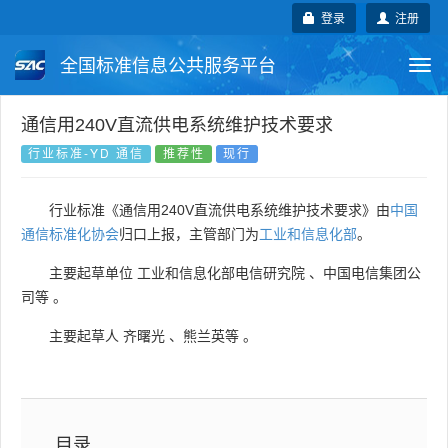
登录
注册
全国标准信息公共服务平台
Togg
navi
国家标准
行业标准
地方标准
通信用240V直流供电系统维护技术要求
行业标准-YD 通信
推荐性
现行
团体标准
企业标准
国际标准
行业标准《通信用240V直流供电系统维护技术要求》由
中国
国外标准
技术委员会
通信标准化协会
归口上报，主管部门为
工业和信息化部
。
主要起草单位
工业和信息化部电信研究院
、
中国电信集团公
司等
。
主要起草人
齐曙光
、
熊兰英等
。
目录