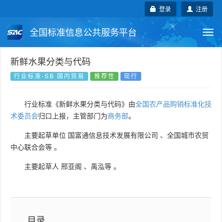
登录
注册
全国标准信息公共服务平台
Togg
navi
国家标准
行业标准
地方标准
新鲜水果分类与代码
行业标准-SB 国内贸易
推荐性
现行
团体标准
企业标准
国际标准
行业标准《新鲜水果分类与代码》由
全国农产品购销标准化技
国外标准
技术委员会
术委员会
归口上报，主管部门为
商务部
。
主要起草单位
国富通信息技术发展有限公司
、
全国城市农贸
中心联合会等
。
主要起草人
邢亚阁
、
禹泓等
。
目录