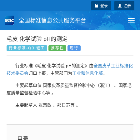
登录
注册
全国标准信息公共服务平台
Togg
navi
国家标准
行业标准
地方标准
毛皮 化学试验 pH的测定
行业标准-QB 轻工
推荐性
现行
团体标准
企业标准
国际标准
行业标准《毛皮 化学试验 pH的测定》由
全国皮革工业标准化
国外标准
技术委员会
技术委员会
归口上报，主管部门为
工业和信息化部
。
主要起草单位
国家皮革质量监督检验中心（浙江）
、
国家毛
皮质量监督检验中心等
。
主要起草人
张慧敏
、
那日苏等
。
目录