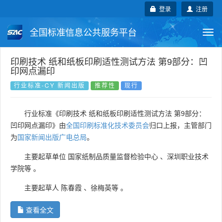
登录
注册
全国标准信息公共服务平台
Togg
navi
国家标准
行业标准
地方标准
印刷技术 纸和纸板印刷适性测试方法 第9部分：凹
印网点漏印
团体标准
企业标准
国际标准
行业标准-CY 新闻出版
推荐性
现行
国外标准
技术委员会
行业标准《印刷技术 纸和纸板印刷适性测试方法 第9部分：
凹印网点漏印》由
全国印刷标准化技术委员会
归口上报，主管部门
为
国家新闻出版广电总局
。
主要起草单位
国家纸制品质量监督检验中心
、
深圳职业技术
学院等
。
主要起草人
陈春霞
、
徐梅英等
。
查看全文