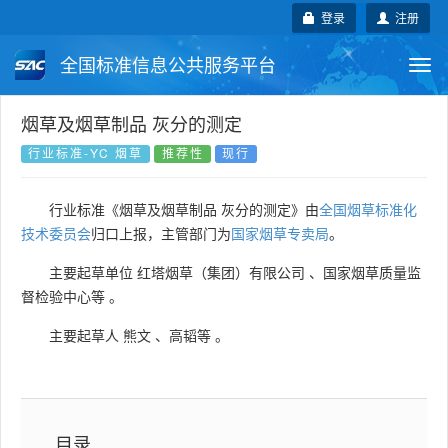
登录
注册
全国标准信息公共服务平台
Togg
navi
国家标准
行业标准
地方标准
烟草及烟草制品 灰分的测定
行业标准-YC 烟草
推荐性
现行
团体标准
企业标准
国际标准
行业标准《烟草及烟草制品 灰分的测定》由
全国烟草标准化
国外标准
技术委员会
技术委员会
归口上报，主管部门为
国家烟草专卖局
。
主要起草单位
红塔烟草（集团）有限公司
、
国家烟草质量监
督检验中心等
。
主要起草人
熊文
、
高韬等
。
目录