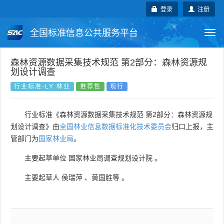
登录
注册
全国标准信息公共服务平台
Togg
navi
国家标准
行业标准
地方标准
森林资源数据采集技术规范 第2部分：森林资源规
划设计调查
团体标准
企业标准
国际标准
行业标准-LY 林业
推荐性
现行
国外标准
技术委员会
行业标准《森林资源数据采集技术规范 第2部分：森林资源规
划设计调查》由
全国林业信息数据标准化技术委员会
归口上报，主
管部门为
国家林业局
。
主要起草单位
国家林业局调查规划设计院
。
主要起草人
侯瑞萍
、
黄国胜等
。