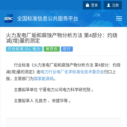
登录
注册
全国标准信息公共服务平台
Togg
navi
国家标准
行业标准
地方标准
火力发电厂垢和腐蚀产物分析方法 第4部分：灼烧
减(增)量的测定
团体标准
企业标准
国际标准
行业标准-DL 电力
推荐性
现行
国外标准
技术委员会
行业标准《火力发电厂垢和腐蚀产物分析方法 第4部分：灼烧
减(增)量的测定》由
电力行业电厂化学标准化技术委员会
归口上
报，主管部门为
国家能源局
。
主要起草单位
宁夏电力公司电力科学研究院
。
主要起草人
孔胜杰
、
宋建华等
。