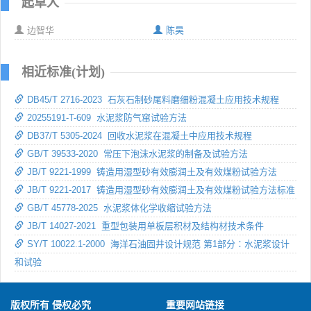
起草人
边智华
陈昊
相近标准(计划)
DB45/T 2716-2023 石灰石制砂尾料磨细粉混凝土应用技术规程
20255191-T-609 水泥浆防气窜试验方法
DB37/T 5305-2024 回收水泥浆在混凝土中应用技术规程
GB/T 39533-2020 常压下泡沫水泥浆的制备及试验方法
JB/T 9221-1999 铸造用湿型砂有效膨润土及有效煤粉试验方法
JB/T 9221-2017 铸造用湿型砂有效膨润土及有效煤粉试验方法标准
GB/T 45778-2025 水泥浆体化学收缩试验方法
JB/T 14027-2021 重型包装用单板层积材及结构材技术条件
SY/T 10022.1-2000 海洋石油固井设计规范 第1部分∶水泥浆设计
和试验
版权所有 侵权必究
重要网站链接