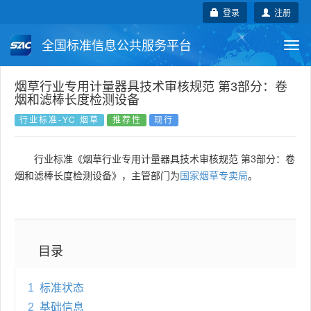
登录
注册
全国标准信息公共服务平台
Togg
navi
国家标准
行业标准
地方标准
烟草行业专用计量器具技术审核规范 第3部分：卷
烟和滤棒长度检测设备
团体标准
企业标准
国际标准
行业标准-YC 烟草
推荐性
现行
国外标准
技术委员会
行业标准《烟草行业专用计量器具技术审核规范 第3部分：卷
烟和滤棒长度检测设备》，主管部门为
国家烟草专卖局
。
目录
1
标准状态
2
基础信息