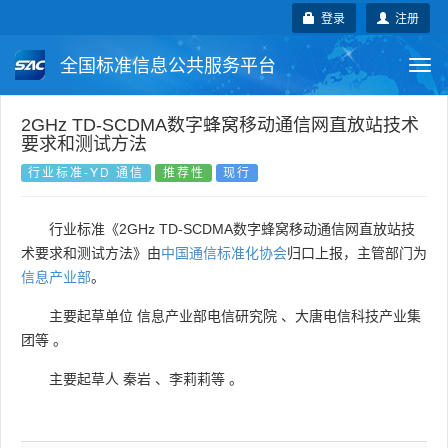
登录
注册
全国标准信息公共服务平台
Togg
navi
国家标准
行业标准
地方标准
2GHz TD-SCDMA数字蜂窝移动通信网直放站技术
要求和测试方法
团体标准
企业标准
国际标准
行业标准-YD 通信
推荐性
现行
国外标准
技术委员会
行业标准《2GHz TD-SCDMA数字蜂窝移动通信网直放站技
术要求和测试方法》由
中国通信标准化协会
归口上报，主管部门为
信息产业部
。
主要起草单位
信息产业部电信研究院
、
大唐电信科技产业集
团等
。
主要起草人
秦岩
、
李莉莉等
。