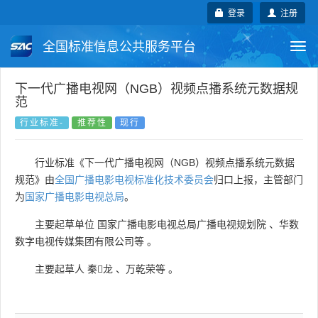
登录
注册
全国标准信息公共服务平台
Togg
navi
国家标准
行业标准
地方标准
下一代广播电视网（NGB）视频点播系统元数据规
范
团体标准
企业标准
国际标准
行业标准-
推荐性
现行
国外标准
技术委员会
行业标准《下一代广播电视网（NGB）视频点播系统元数据
规范》由
全国广播电影电视标准化技术委员会
归口上报，主管部门
为
国家广播电影电视总局
。
主要起草单位
国家广播电影电视总局广播电视规划院
、
华数
数字电视传媒集团有限公司等
。
主要起草人
秦龙
、
万乾荣等
。