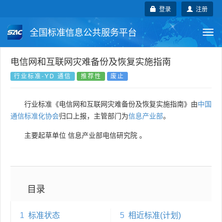
登录
注册
全国标准信息公共服务平台
Togg
navi
国家标准
行业标准
地方标准
电信网和互联网灾难备份及恢复实施指南
行业标准-YD 通信
推荐性
废止
团体标准
企业标准
国际标准
行业标准《电信网和互联网灾难备份及恢复实施指南》由
中国
国外标准
技术委员会
通信标准化协会
归口上报，主管部门为
信息产业部
。
主要起草单位
信息产业部电信研究院
。
目录
1
标准状态
5
相近标准(计划)