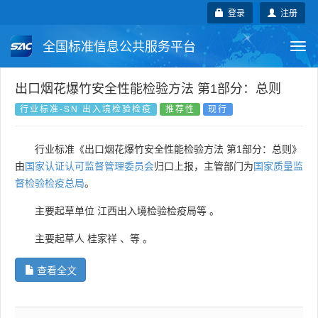
登录
注册
全国标准信息公共服务平台
Togg
navi
国家标准
行业标准
地方标准
出口烟花爆竹安全性能检验方法 第1部分：总则
行业标准-SN 出入境检验检疫
推荐性
现行
团体标准
企业标准
国际标准
行业标准《出口烟花爆竹安全性能检验方法 第1部分：总则》
国外标准
技术委员会
由
国家认证认可监督管理委员会
归口上报，主管部门为
国家质量监
督检验检疫总局
。
主要起草单位
江西出入境检验检疫局等
。
主要起草人
桂家祥
、
等
。
查看全文