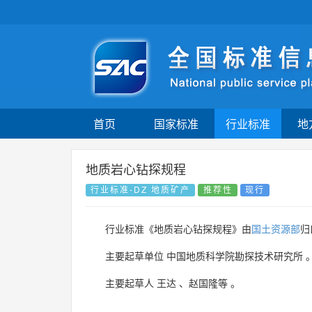
首页
国家标准
行业标准
地
地质岩心钻探规程
行业标准-DZ 地质矿产
推荐性
现行
行业标准《地质岩心钻探规程》由
国土资源部
归
主要起草单位
中国地质科学院勘探技术研究所
主要起草人
王达
、
赵国隆等
。