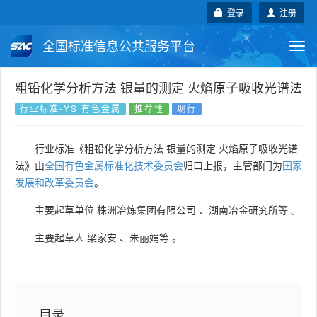
登录
注册
全国标准信息公共服务平台
Togg
navi
国家标准
行业标准
地方标准
粗铅化学分析方法 银量的测定 火焰原子吸收光谱法
行业标准-YS 有色金属
推荐性
现行
团体标准
企业标准
国际标准
行业标准《粗铅化学分析方法 银量的测定 火焰原子吸收光谱
国外标准
技术委员会
法》由
全国有色金属标准化技术委员会
归口上报，主管部门为
国家
发展和改革委员会
。
主要起草单位
株洲冶炼集团有限公司
、
湖南冶金研究所等
。
主要起草人
梁家安
、
朱丽娟等
。
目录