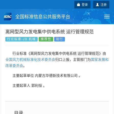
登录
注册
全国标准信息公共服务平台
Togg
navi
国家标准
行业标准
地方标准
离网型风力发电集中供电系统 运行管理规范
行业标准-JB 机械
推荐性
现行
团体标准
企业标准
国际标准
行业标准《离网型风力发电集中供电系统 运行管理规范》由
国外标准
技术委员会
全国风力机械标准化技术委员会
归口上报，主管部门为
国家发展和
改革委员会
。
主要起草单位
内蒙古华德新技术有限公司
。
主要起草人
郭利恒
。
目录