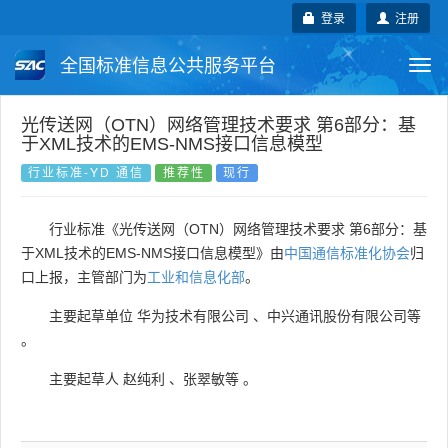
登录
注册
全国标准信息公共服务平台
Togg
navi
国家标准
行业标准
地方标准
光传送网（OTN）网络管理技术要求 第6部分：基
于XML技术的EMS-NMS接口信息模型
团体标准
企业标准
国际标准
行业标准-YD 通信
推荐性
现行
国外标准
技术委员会
行业标准《光传送网（OTN）网络管理技术要求 第6部分：基
于XML技术的EMS-NMS接口信息模型》由
中国通信标准化协会
归
口上报，主管部门为
工业和信息化部
。
主要起草单位
华为技术有限公司
、
中兴通讯股份有限公司等
。
主要起草人
赵纯利
、
张翠敏等
。