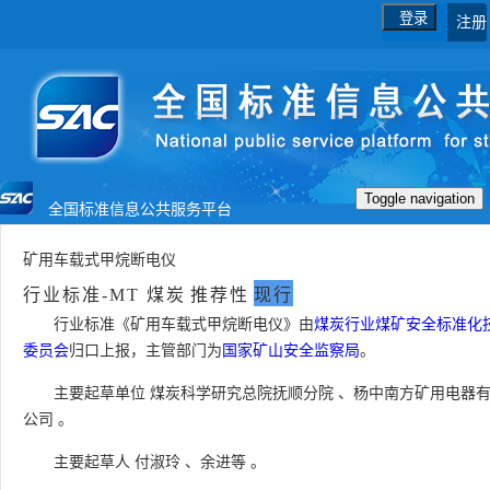
登录
注册
Toggle navigation
全国标准信息公共服务平台
首页
国家标准
行业标准
矿用车载式甲烷断电仪
行业标准-MT 煤炭
推荐性
现行
地方标准
团体标准
企业标准
行业标准《矿用车载式甲烷断电仪》由
煤炭行业煤矿安全标准化
委员会
归口上报，主管部门为
国家矿山安全监察局
。
国际标准
国外标准
技术委员会
主要起草单位
煤炭科学研究总院抚顺分院
、
杨中南方矿用电器
公司
。
主要起草人
付淑玲
、
余进等
。