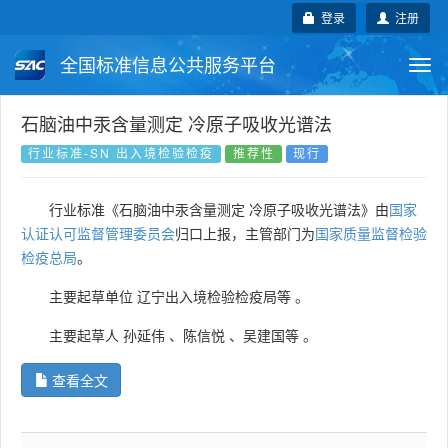
登录
注册
全国标准信息公共服务平台
Togg
navi
国家标准
行业标准
地方标准
石脑油中汞含量测定 冷原子吸收光谱法
行业标准-SN 出入境检验检疫
推荐性
现行
团体标准
企业标准
国际标准
行业标准《石脑油中汞含量测定 冷原子吸收光谱法》由
国家
国外标准
技术委员会
认证认可监督管理委员会
归口上报，主管部门为
国家质量监督检验
检疫总局
。
主要起草单位
辽宁出入境检验检疫局等
。
主要起草人
孙延伟
、
陈信悦
、
吴建国等
。
查看全文