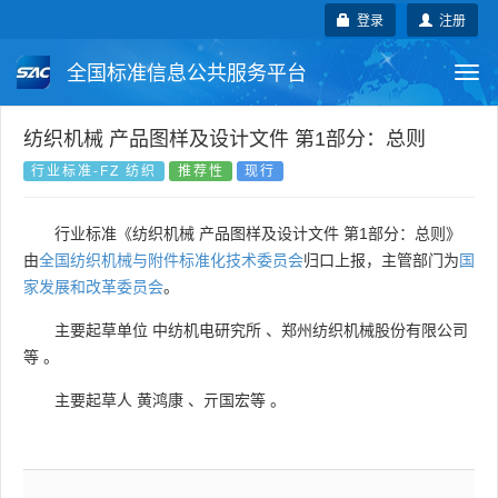
登录
注册
全国标准信息公共服务平台
Togg
navi
国家标准
行业标准
地方标准
纺织机械 产品图样及设计文件 第1部分：总则
行业标准-FZ 纺织
推荐性
现行
团体标准
企业标准
国际标准
行业标准《纺织机械 产品图样及设计文件 第1部分：总则》
国外标准
技术委员会
由
全国纺织机械与附件标准化技术委员会
归口上报，主管部门为
国
家发展和改革委员会
。
主要起草单位
中纺机电研究所
、
郑州纺织机械股份有限公司
等
。
主要起草人
黄鸿康
、
亓国宏等
。