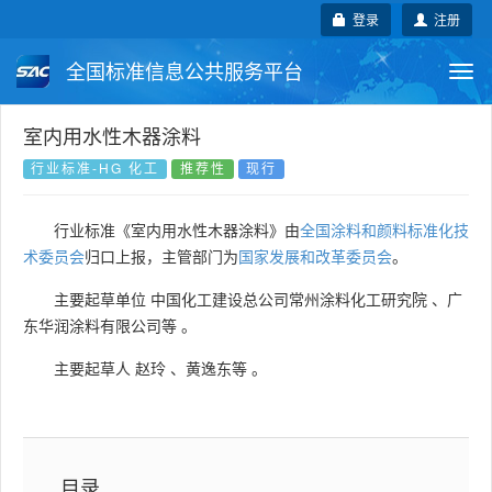
登录
注册
全国标准信息公共服务平台
Togg
navi
国家标准
行业标准
地方标准
室内用水性木器涂料
行业标准-HG 化工
推荐性
现行
团体标准
企业标准
国际标准
行业标准《室内用水性木器涂料》由
全国涂料和颜料标准化技
国外标准
技术委员会
术委员会
归口上报，主管部门为
国家发展和改革委员会
。
主要起草单位
中国化工建设总公司常州涂料化工研究院
、
广
东华润涂料有限公司等
。
主要起草人
赵玲
、
黄逸东等
。
目录