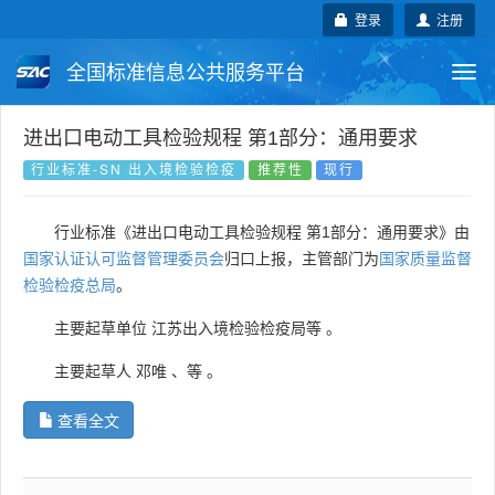
登录
注册
全国标准信息公共服务平台
Togg
navi
国家标准
行业标准
地方标准
进出口电动工具检验规程 第1部分：通用要求
行业标准-SN 出入境检验检疫
推荐性
现行
团体标准
企业标准
国际标准
行业标准《进出口电动工具检验规程 第1部分：通用要求》由
国外标准
技术委员会
国家认证认可监督管理委员会
归口上报，主管部门为
国家质量监督
检验检疫总局
。
主要起草单位
江苏出入境检验检疫局等
。
主要起草人
邓唯
、
等
。
查看全文