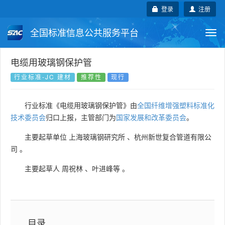
登录
注册
全国标准信息公共服务平台
Togg
navi
国家标准
行业标准
地方标准
电缆用玻璃钢保护管
行业标准-JC 建材
推荐性
现行
团体标准
企业标准
国际标准
行业标准《电缆用玻璃钢保护管》由
全国纤维增强塑料标准化
国外标准
技术委员会
技术委员会
归口上报，主管部门为
国家发展和改革委员会
。
主要起草单位
上海玻璃钢研究所
、
杭州新世复合管道有限公
司
。
主要起草人
周祝林
、
叶进峰等
。
目录