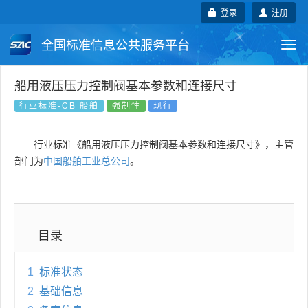
登录
注册
全国标准信息公共服务平台
Togg
navi
国家标准
行业标准
地方标准
船用液压压力控制阀基本参数和连接尺寸
行业标准-CB 船舶
强制性
现行
团体标准
企业标准
国际标准
行业标准《船用液压压力控制阀基本参数和连接尺寸》，主管
国外标准
技术委员会
部门为
中国船舶工业总公司
。
目录
1
标准状态
2
基础信息