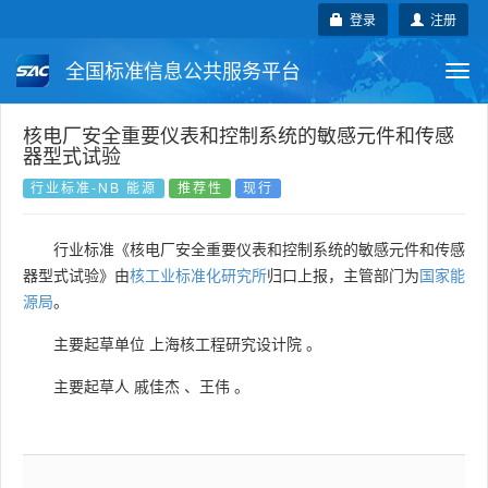
登录
注册
全国标准信息公共服务平台
Togg
navi
国家标准
行业标准
地方标准
核电厂安全重要仪表和控制系统的敏感元件和传感
器型式试验
团体标准
企业标准
国际标准
行业标准-NB 能源
推荐性
现行
国外标准
技术委员会
行业标准《核电厂安全重要仪表和控制系统的敏感元件和传感
器型式试验》由
核工业标准化研究所
归口上报，主管部门为
国家能
源局
。
主要起草单位
上海核工程研究设计院
。
主要起草人
戚佳杰
、
王伟
。