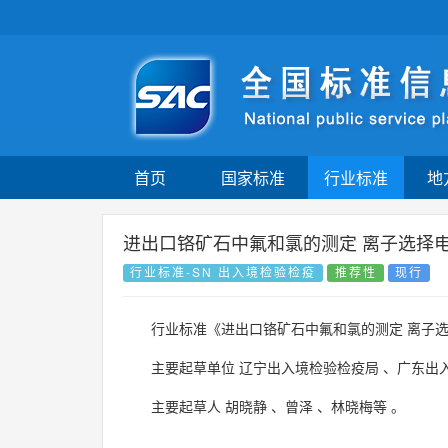
首页
国家标准
行业标准
地
进出口铬矿石中氟和氯的测定 离子选择
行业标准-SN 出入境检验检疫
推荐性
现行
行业标准《进出口铬矿石中氟和氯的测定 离子
主要起草单位
辽宁出入境检验检疫局
、
广东出
主要起草人
胡晓静
、
曾泽
、
林晓梅等
。