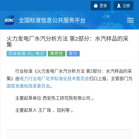
登录
注册
全国标准信息公共服务平台
Togg
navi
国家标准
行业标准
地方标准
火力发电厂水汽分析方法 第2部分：水汽样品的采
集
团体标准
企业标准
国际标准
行业标准-DL 电力
推荐性
现行
国外标准
技术委员会
行业标准《火力发电厂水汽分析方法 第2部分：水汽样品的采
集》由
电力行业电厂化学标准化技术委员会
归口上报，主管部门为
国家发展和改革委员会
。
主要起草单位
西安热工研究院有限公司
。
主要起草人
王广珠
、
田利等
。