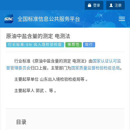
登录
注册
全国标准信息公共服务平台
Togg
navi
国家标准
行业标准
地方标准
原油中盐含量的测定 电测法
行业标准-SN 出入境检验检疫
推荐性
现行
团体标准
企业标准
国际标准
行业标准《原油中盐含量的测定 电测法》由
国家认证认可监
国外标准
技术委员会
督管理委员会
归口上报，主管部门为
国家质量监督检验检疫总局
。
主要起草单位
山东出入境检验检疫局等
。
主要起草人
郭武
、
等
。
目录