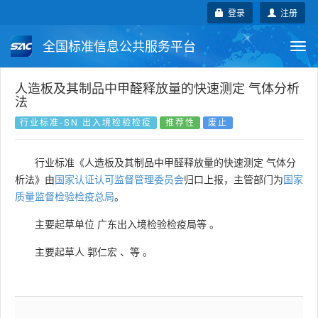
登录
注册
全国标准信息公共服务平台
Togg
navi
国家标准
行业标准
地方标准
人造板及其制品中甲醛释放量的快速测定 气体分析
法
团体标准
企业标准
国际标准
行业标准-SN 出入境检验检疫
推荐性
废止
国外标准
技术委员会
行业标准《人造板及其制品中甲醛释放量的快速测定 气体分
析法》由
国家认证认可监督管理委员会
归口上报，主管部门为
国家
质量监督检验检疫总局
。
主要起草单位
广东出入境检验检疫局等
。
主要起草人
郭仁宏
、
等
。