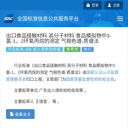
登录
注册
全国标准信息公共服务平台
Togg
navi
国家标准
行业标准
地方标准
出口食品接触材料 高分子材料 食品模拟物中3-
氯-1，2环氧丙烷的测定 气相色谱-质谱法
团体标准
企业标准
国际标准
行业标准-SN 出入境检验检疫
推荐性
现行
国外标准
技术委员会
行业标准《出口食品接触材料 高分子材料 食品模拟物中3-
氯-1，2环氧丙烷的测定 气相色谱-质谱法》由
国家认证认可监督
管理委员会
归口上报，主管部门为
国家质量监督检验检疫总局
。
主要起草单位
广东出入境检验检疫局等
。
主要起草人
王境堂
、
等
。
查看全文