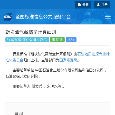
登录
注册
全国标准信息公共服务平台
Togg
navi
国家标准
行业标准
地方标准
断块油气藏储量计算细则
行业标准-SY 石油天然气
推荐性
现行
团体标准
企业标准
国际标准
行业标准《断块油气藏储量计算细则》由
石油地质勘探专业标
国外标准
技术委员会
准化委员会
归口上报，主管部门为
国家能源局
。
主要起草单位
中国石油化工股份有限公司胜利油田分公司
、
石油勘探开发研究院
。
主要起草人
傅爱兵
、
宋明水等
。
目录