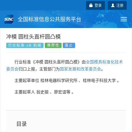
登录
注册
全国标准信息公共服务平台
Togg
navi
国家标准
行业标准
地方标准
冲模 圆柱头直杆圆凸模
行业标准-JB 机械
推荐性
废止
团体标准
企业标准
国际标准
行业标准《冲模 圆柱头直杆圆凸模》由
全国模具标准化技术
国外标准
技术委员会
委员会
归口上报，主管部门为
国家发展和改革委员会
。
主要起草单位
桂林电器科学研究所
、
桂林电子科技大学
。
主要起草人
翁史振
、
廖宏谊等
。
目录