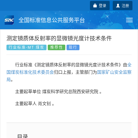
登录
注册
全国标准信息公共服务平台
Togg
navi
国家标准
行业标准
地方标准
测定镜质体反射率的显微镜光度计技术条件
行业标准-MT 煤炭
推荐性
现行
团体标准
企业标准
国际标准
行业标准《测定镜质体反射率的显微镜光度计技术条件》由
全
国外标准
技术委员会
国煤炭标准化技术委员会
归口上报，主管部门为
国家矿山安全监察
局
。
主要起草单位
煤炭科学研究总院西安研究院
。
主要起草人
肖文钊
。
目录