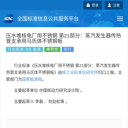
登录
注册
全国标准信息公共服务平台
Togg
navi
国家标准
行业标准
地方标准
压水堆核电厂用不锈钢 第21部分：蒸汽发生器传热
管支承用马氏体不锈钢板
团体标准
企业标准
国际标准
行业标准-NB 能源
推荐性
现行
国外标准
技术委员会
行业标准《压水堆核电厂用不锈钢 第21部分：蒸汽发生器传
热管支承用马氏体不锈钢板》由
核工业标准化研究所
归口上报，主
管部门为
国家能源局
。
主要起草单位
中国核动力研究设计院
。
主要起草人
李磊
、
何劲松等
。