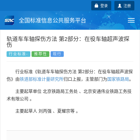
登录
注册
全国标准信息公共服务平台
Togg
navi
国家标准
行业标准
地方标准
轨道车车轴探伤方法 第2部分：在役车轴超声波探
伤
团体标准
企业标准
国际标准
行业标准-
推荐性
现行
国外标准
技术委员会
行业标准《轨道车车轴探伤方法 第2部分：在役车轴超声波探
伤》由
铁道部标准计量研究所
归口上报，主管部门为
国家铁路局
。
主要起草单位
北京铁路局工务处
、
北京安通伟业铁路工务技
术有限公司
。
主要起草人
刘丙强
、
夏耀宗等
。