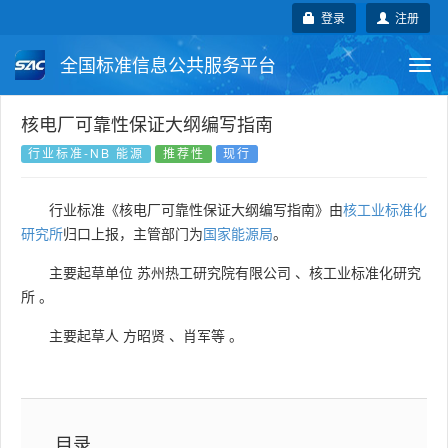
登录
注册
全国标准信息公共服务平台
Togg
navi
国家标准
行业标准
地方标准
核电厂可靠性保证大纲编写指南
行业标准-NB 能源
推荐性
现行
团体标准
企业标准
国际标准
行业标准《核电厂可靠性保证大纲编写指南》由
核工业标准化
国外标准
技术委员会
研究所
归口上报，主管部门为
国家能源局
。
主要起草单位
苏州热工研究院有限公司
、
核工业标准化研究
所
。
主要起草人
方昭贤
、
肖军等
。
目录