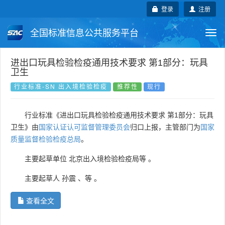
登录
注册
全国标准信息公共服务平台
Togg
navi
国家标准
行业标准
地方标准
进出口玩具检验检疫通用技术要求 第1部分：玩具
卫生
团体标准
企业标准
国际标准
行业标准-SN 出入境检验检疫
推荐性
现行
国外标准
技术委员会
行业标准《进出口玩具检验检疫通用技术要求 第1部分：玩具
卫生》由
国家认证认可监督管理委员会
归口上报，主管部门为
国家
质量监督检验检疫总局
。
主要起草单位
北京出入境检验检疫局等
。
主要起草人
孙震
、
等
。
查看全文