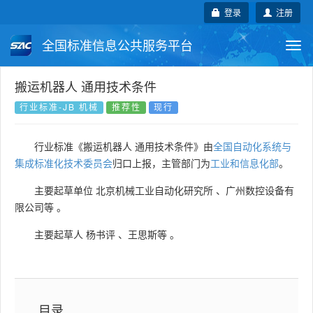
登录
注册
全国标准信息公共服务平台
Togg
navi
国家标准
行业标准
地方标准
搬运机器人 通用技术条件
行业标准-JB 机械
推荐性
现行
团体标准
企业标准
国际标准
行业标准《搬运机器人 通用技术条件》由
全国自动化系统与
国外标准
技术委员会
集成标准化技术委员会
归口上报，主管部门为
工业和信息化部
。
主要起草单位
北京机械工业自动化研究所
、
广州数控设备有
限公司等
。
主要起草人
杨书评
、
王思斯等
。
目录