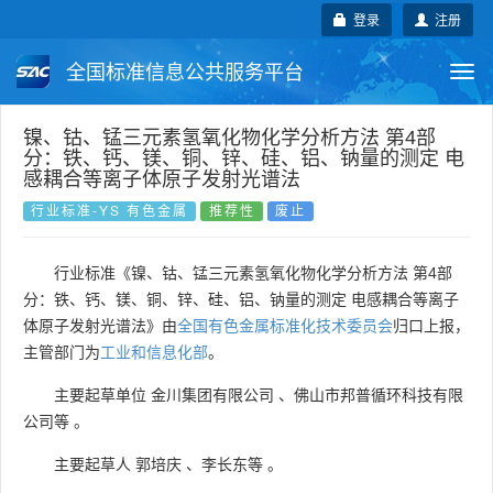
登录
注册
全国标准信息公共服务平台
Togg
navi
国家标准
行业标准
地方标准
镍、钴、锰三元素氢氧化物化学分析方法 第4部
分：铁、钙、镁、铜、锌、硅、铝、钠量的测定 电
感耦合等离子体原子发射光谱法
团体标准
企业标准
国际标准
行业标准-YS 有色金属
推荐性
废止
国外标准
技术委员会
行业标准《镍、钴、锰三元素氢氧化物化学分析方法 第4部
分：铁、钙、镁、铜、锌、硅、铝、钠量的测定 电感耦合等离子
体原子发射光谱法》由
全国有色金属标准化技术委员会
归口上报，
主管部门为
工业和信息化部
。
主要起草单位
金川集团有限公司
、
佛山市邦普循环科技有限
公司等
。
主要起草人
郭培庆
、
李长东等
。