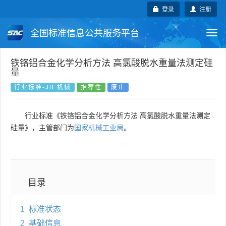
登录
注册
全国标准信息公共服务平台
Togg
navi
国家标准
行业标准
地方标准
铁铬铝合金化学分析方法 高氯酸脱水重量法测定硅
量
团体标准
企业标准
国际标准
行业标准-JB 机械
推荐性
废止
国外标准
技术委员会
行业标准《铁铬铝合金化学分析方法 高氯酸脱水重量法测定
硅量》，主管部门为
国家机械工业局
。
目录
1
标准状态
2
基础信息