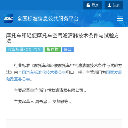
登录
注册
全国标准信息公共服务平台
Togg
navi
国家标准
行业标准
地方标准
摩托车和轻便摩托车空气滤清器技术条件与试验方
法
团体标准
企业标准
国际标准
行业标准-QC 汽车
推荐性
废止
国外标准
技术委员会
行业标准《摩托车和轻便摩托车空气滤清器技术条件与试验方
法》由
全国汽车标准化技术委员会
归口上报，主管部门为
国家发展
和改革委员会
。
主要起草单位
浙江恒勃滤清器有限公司
。
主要起草人
周书忠
、
罗邦敏等
。