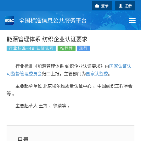
登录
注册
全国标准信息公共服务平台
Togg
navi
国家标准
行业标准
地方标准
能源管理体系 纺织企业认证要求
行业标准-RB 认证认可
推荐性
现行
团体标准
企业标准
国际标准
行业标准《能源管理体系 纺织企业认证要求》由
国家认证认
国外标准
技术委员会
可监督管理委员会
归口上报，主管部门为
国家认监委
。
主要起草单位
北京埃尔维质量认证中心
、
中国纺织工程学会
等
。
主要起草人
王筠
、
徐清等
。
目录