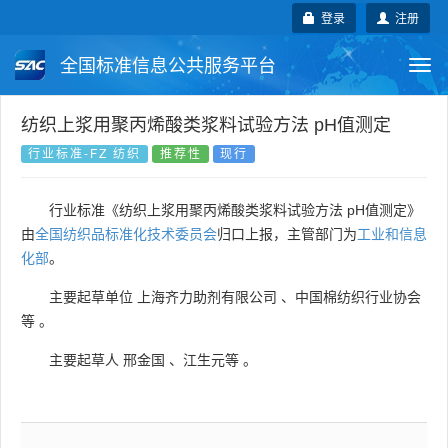
登录
注册
全国标准信息公共服务平台
Togg
navi
国家标准
行业标准
地方标准
纺织上浆用聚丙烯酸类浆料试验方法 pH值测定
行业标准-FZ 纺织
推荐性
现行
团体标准
企业标准
国际标准
行业标准《纺织上浆用聚丙烯酸类浆料试验方法 pH值测定》
国外标准
技术委员会
由
全国纺织品标准化技术委员会
归口上报，主管部门为
工业和信息
化部
。
主要起草单位
上海齐力助剂有限公司
、
中国棉纺织行业协会
等
。
主要起草人
邢金国
、
江生元等
。