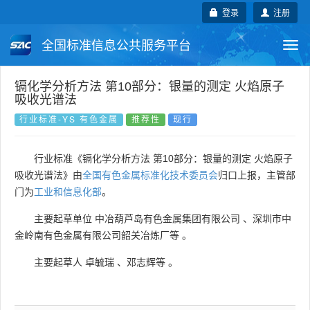
登录
注册
全国标准信息公共服务平台
Togg
navi
国家标准
行业标准
地方标准
镉化学分析方法 第10部分：银量的测定 火焰原子
吸收光谱法
团体标准
企业标准
国际标准
行业标准-YS 有色金属
推荐性
现行
国外标准
技术委员会
行业标准《镉化学分析方法 第10部分：银量的测定 火焰原子
吸收光谱法》由
全国有色金属标准化技术委员会
归口上报，主管部
门为
工业和信息化部
。
主要起草单位
中冶葫芦岛有色金属集团有限公司
、
深圳市中
金岭南有色金属有限公司韶关冶炼厂等
。
主要起草人
卓毓瑞
、
邓志辉等
。