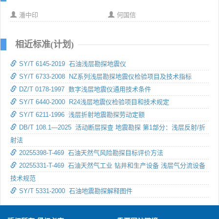
潘中印
何国信
相近标准(计划)
SY/T 6145-2019 石油浅层勘探地震仪
SY/T 6733-2008 NZ系列浅层勘探地震仪检验项目及技术指标
DZ/T 0178-1997 数字浅层地震仪通用技术条件
SY/T 6440-2000 R24浅层地震仪检验项目和技术规定
SY/T 6211-1996 浅层折射地震勘探劳动定额
DB/T 108.1—2025 活动断层探查 地震勘探 第1部分：浅层反射/折
射法
20255398-T-469 石油天然气风险勘探目标评价方法
20255331-T-469 石油天然气工业 钻井和生产设备 浅层气分流设备
技术规范
SY/T 5331-2000 石油地震勘探解释图件