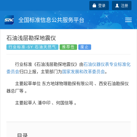
登录
注册
全国标准信息公共服务平台
Togg
navi
国家标准
行业标准
地方标准
石油浅层勘探地震仪
行业标准-SY 石油天然气
推荐性
废止
团体标准
企业标准
国际标准
行业标准《石油浅层勘探地震仪》由
石油仪器仪表专业标准化
国外标准
技术委员会
委员会
归口上报，主管部门为
国家发展和改革委员会
。
主要起草单位
东方地球物理勘探有限公司
、
西安石油勘探仪
器总厂等
。
主要起草人
潘中印
、
何国信等
。
目录