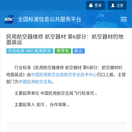
登录
注册
全国标准信息公共服务平台
Togg
navi
国家标准
行业标准
地方标准
民用航空器维修 航空器材 第6部分：航空器材的地
面装运
团体标准
企业标准
国际标准
行业标准-MH 民用航空
推荐性
废止
国外标准
技术委员会
行业标准《民用航空器维修 航空器材 第6部分：航空器材的
地面装运》由
中国民用航空总局航空安全技术中心
归口上报，主管
部门为
中国民用航空总局
。
主要起草单位
中国民用航空总局飞行标准司
。
主要起草人
吴玲
、
孙作琪等
。