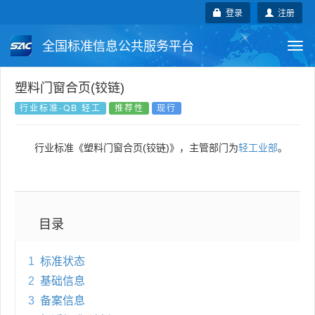
登录
注册
全国标准信息公共服务平台
Togg
navi
国家标准
行业标准
地方标准
塑料门窗合页(铰链)
行业标准-QB 轻工
推荐性
现行
团体标准
企业标准
国际标准
行业标准《塑料门窗合页(铰链)》，主管部门为
轻工业部
。
国外标准
技术委员会
目录
1
标准状态
2
基础信息
3
备案信息